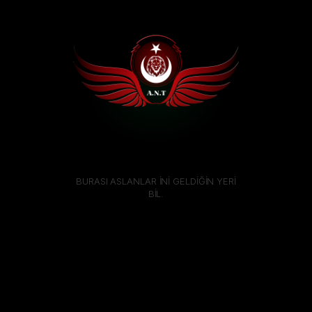
BURASI ASLANLAR İNİ GELDİĞİN YERİ
BİL.